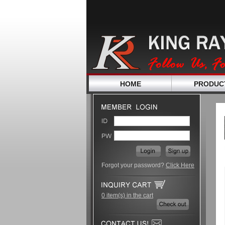
HOME
PRODUC
Forgot your password?
Click Here
0 item(s) in the cart