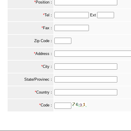
*
Position：
*
Tel：
Ext
*
Fax：
Zip Code：
*
Address：
*
City：
State/Provinec：
*
Country：
*
Code：